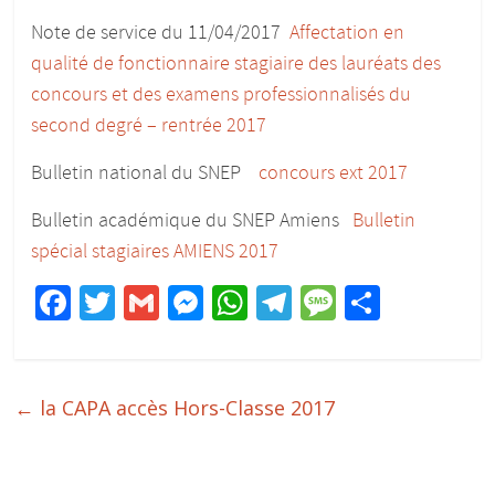
Note de service du 11/04/2017
Affectation en
qualité de fonctionnaire stagiaire des lauréats des
concours et des examens professionnalisés du
second degré – rentrée 2017
Bulletin national du SNEP
concours ext 2017
Bulletin académique du SNEP Amiens
Bulletin
spécial stagiaires AMIENS 2017
F
T
G
M
W
T
M
P
ac
w
m
e
h
el
e
ar
e
itt
ai
ss
at
e
ss
ta
b
er
l
e
s
gr
a
g
←
la CAPA accès Hors-Classe 2017
o
n
A
a
g
er
o
g
p
m
e